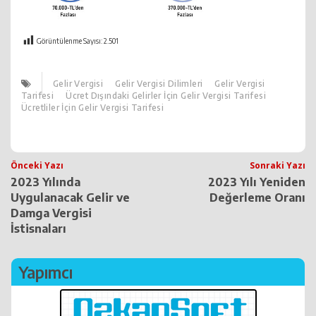
Görüntülenme Sayısı:
2.501
Gelir Vergisi
Gelir Vergisi Dilimleri
Gelir Vergisi
Tarifesi
Ücret Dışındaki Gelirler İçin Gelir Vergisi Tarifesi
Ücretliler İçin Gelir Vergisi Tarifesi
Post
Önceki Yazı
Sonraki Yazı
2023 Yılında
2023 Yılı Yeniden
navigation
Uygulanacak Gelir ve
Değerleme Oranı
Damga Vergisi
İstisnaları
Yapımcı