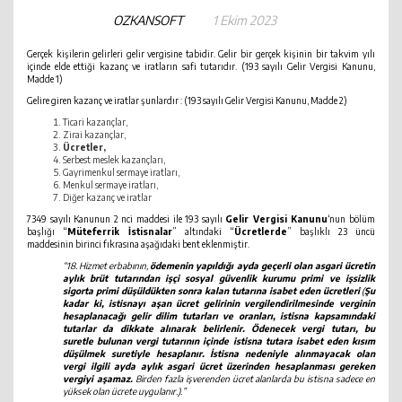
OZKANSOFT
1 Ekim 2023
Gerçek kişilerin gelirleri gelir vergisine tabidir. Gelir bir gerçek kişinin bir takvim yılı
içinde elde ettiği kazanç ve iratların safi tutarıdır. (193 sayılı Gelir Vergisi Kanunu,
Madde 1)
Gelire giren kazanç ve iratlar şunlardır : (193 sayılı Gelir Vergisi Kanunu, Madde 2)
Ticari kazançlar,
Zirai kazançlar,
Ücretler,
Serbest meslek kazançları,
Gayrimenkul sermaye iratları,
Menkul sermaye iratları,
Diğer kazanç ve iratlar
7349 sayılı Kanunun 2 nci maddesi ile 193 sayılı
Gelir Vergisi Kanunu
‘nun bölüm
başlığı “
Müteferrik İstisnalar
” altındaki “
Ücretlerde
” başlıklı 23 üncü
maddesinin birinci fıkrasına aşağıdaki bent eklenmiştir.
“18. Hizmet erbabının,
ödemenin yapıldığı ayda geçerli olan asgari ücretin
aylık brüt tutarından işçi sosyal güvenlik kurumu primi ve işsizlik
sigorta primi düşüldükten sonra kalan tutarına isabet eden ücretleri
(
Şu
kadar ki, istisnayı aşan ücret gelirinin vergilendirilmesinde verginin
hesaplanacağı gelir dilim tutarları ve oranları, istisna kapsamındaki
tutarlar da dikkate alınarak belirlenir. Ödenecek vergi tutarı, bu
suretle bulunan vergi tutarının içinde istisna tutara isabet eden kısım
düşülmek suretiyle hesaplanır. İstisna nedeniyle alınmayacak olan
vergi ilgili ayda aylık asgari ücret üzerinden hesaplanması gereken
vergiyi aşamaz.
Birden fazla işverenden ücret alanlarda bu istisna sadece en
yüksek olan ücrete uygulanır.).”