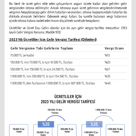
Bu bent ile ücret geliri elde eden çalışanların asgari ücrete kadar olan gelirleri gelir
vergisinden istisna edilmiştir. Ancak istisnayı aşan ücret gelirinin vergilendirilmesinde
verginin hesaplanacağı gelir dilim tutarları ve oranları, istisna kapsamındaki tutarlar da
dikkate alınarak belirlenir. Ödenecek vergi tutarı, bu suretle bulunan vergi tutarının
içinde istisna tutara isabet eden kısım düşülmek suretiyle hesaplanır.
Ücretliler ve Ücret Dışı Geliri olanlar için iki ayrı gelir vergisi tarifesi mevcuttur. (193
sayılı Gelir Vergisi Kanunu, Madde 103)
2023 Yılı Ücretliler İçin Gelir Vergisi Tarifesi (Dilimleri)
Gelir Vergisine Tabi Gelirlerin Toplamı
Vergi Oranı
70.000 TL’ye kadar
%15
150.000 TL’nin 70.000 TL’si için 10.500 TL, fazlası
%20
550.000 TL’nin 150.000 TL’si için 26.500 TL, fazlası
%27
1.900.000 TL’nin 550.000 TL’si için 134.500 TL, fazlası
%35
1.900.000 TL’den fazlasının 1.900.000 TL’si için 607.000 TL, fazlası
%40