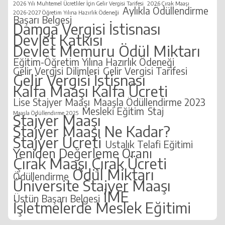
2026 Yılı Muhtemel Ücretliler İçin Gelir Vergisi Tarifesi
2026 Çırak Maaşı
Aylıkla Ödüllendirme
2026-2027 Öğretim Yılına Hazırlık Ödeneği
Başarı Belgesi
Damga Vergisi İstisnası
Devlet Katkısı
Devlet Memuru Ödül Miktarı
Eğitim-Öğretim Yılına Hazırlık Ödeneği
Gelir Vergisi Dilimleri
Gelir Vergisi Tarifesi
Gelir Vergisi İstisnası
Kalfa Maaşı
Kalfa Ücreti
Lise Stajyer Maaşı
Maaşla Ödüllendirme 2023
Mesleki Eğitim
Staj
Maaşla Ödüllendirme 2025
Stajyer Maaşı
Stajyer Maaşı Ne Kadar?
Stajyer Ücreti
Ustalık Telafi Eğitimi
Yeniden Değerleme Oranı
Çırak Maaşı
Çırak Ücreti
Ödül Miktarı
Ödüllendirme
Üniversite Stajyer Maaşı
İME
Üstün Başarı Belgesi
İşletmelerde Meslek Eğitimi