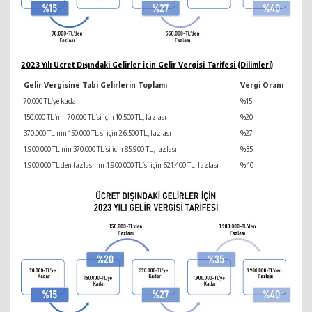
2023 Yılı Ücret Dışındaki Gelirler İçin Gelir Vergisi Tarifesi (Dilimleri)
Gelir Vergisine Tabi Gelirlerin Toplamı
Vergi Oranı
70.000 TL’ye kadar
%15
150.000 TL’nin 70.000 TL’si için 10.500 TL, fazlası
%20
370.000 TL’nin 150.000 TL’si için 26.500 TL, fazlası
%27
1.900.000 TL’nin 370.000 TL’si için 85.900 TL, fazlası
%35
1.900.000 TL’den fazlasının .1.900.000 TL’si için 621.400 TL, fazlası
%40