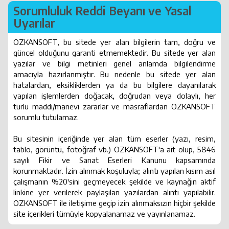
Sorumluluk Reddi Beyanı ve Yasal
Uyarılar
OZKANSOFT, bu sitede yer alan bilgilerin tam, doğru ve
güncel olduğunu garanti etmemektedir. Bu sitede yer alan
yazılar ve bilgi metinleri genel anlamda bilgilendirme
amacıyla hazırlanmıştır. Bu nedenle bu sitede yer alan
hatalardan, eksikliklerden ya da bu bilgilere dayanılarak
yapılan işlemlerden doğacak, doğrudan veya dolaylı, her
türlü maddi/manevi zararlar ve masraflardan OZKANSOFT
sorumlu tutulamaz.
Bu sitesinin içeriğinde yer alan tüm eserler (yazı, resim,
tablo, görüntü, fotoğraf vb.) OZKANSOFT'a ait olup, 5846
sayılı Fikir ve Sanat Eserleri Kanunu kapsamında
korunmaktadır. İzin alınmak koşuluyla; alıntı yapılan kısım asıl
çalışmanın %20'sini geçmeyecek şekilde ve kaynağın aktif
linkine yer verilerek paylaşılan yazılardan alıntı yapılabilir.
OZKANSOFT ile iletişime geçip izin alınmaksızın hiçbir şekilde
site içerikleri tümüyle kopyalanamaz ve yayınlanamaz.