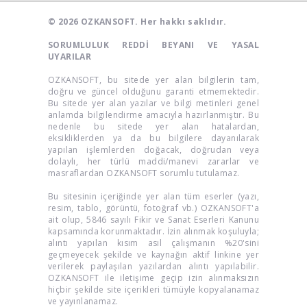
© 2026 OZKANSOFT. Her hakkı saklıdır.
SORUMLULUK REDDİ BEYANI VE YASAL
UYARILAR
OZKANSOFT, bu sitede yer alan bilgilerin tam,
doğru ve güncel olduğunu garanti etmemektedir.
Bu sitede yer alan yazılar ve bilgi metinleri genel
anlamda bilgilendirme amacıyla hazırlanmıştır. Bu
nedenle bu sitede yer alan hatalardan,
eksikliklerden ya da bu bilgilere dayanılarak
yapılan işlemlerden doğacak, doğrudan veya
dolaylı, her türlü maddi/manevi zararlar ve
masraflardan OZKANSOFT sorumlu tutulamaz.
Bu sitesinin içeriğinde yer alan tüm eserler (yazı,
resim, tablo, görüntü, fotoğraf vb.) OZKANSOFT'a
ait olup, 5846 sayılı Fikir ve Sanat Eserleri Kanunu
kapsamında korunmaktadır. İzin alınmak koşuluyla;
alıntı yapılan kısım asıl çalışmanın %20'sini
geçmeyecek şekilde ve kaynağın aktif linkine yer
verilerek paylaşılan yazılardan alıntı yapılabilir.
OZKANSOFT ile iletişime geçip izin alınmaksızın
hiçbir şekilde site içerikleri tümüyle kopyalanamaz
ve yayınlanamaz.