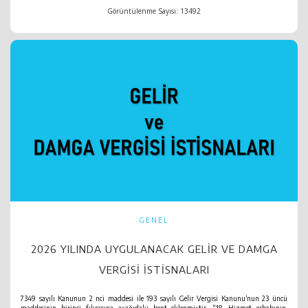
Görüntülenme Sayısı: 13492
GENEL
2026 YILINDA UYGULANACAK GELIR VE DAMGA
VERGISI İSTISNALARI
7349 sayılı Kanunun 2 nci maddesi ile 193 sayılı Gelir Vergisi Kanunu‘nun 23 üncü
maddesinin birinci fıkrasına aşağıdaki bent eklenmiştir. “18. Hizmet erbabının,