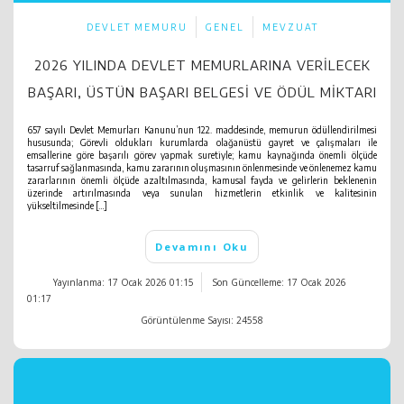
DEVLET MEMURU
GENEL
MEVZUAT
2026 YILINDA DEVLET MEMURLARINA VERILECEK
BAŞARI, ÜSTÜN BAŞARI BELGESI VE ÖDÜL MIKTARI
657 sayılı Devlet Memurları Kanunu’nun 122. maddesinde, memurun ödüllendirilmesi
hususunda; Görevli oldukları kurumlarda olağanüstü gayret ve çalışmaları ile
emsallerine göre başarılı görev yapmak suretiyle; kamu kaynağında önemli ölçüde
tasarruf sağlanmasında, kamu zararının oluşmasının önlenmesinde ve önlenemez kamu
zararlarının önemli ölçüde azaltılmasında, kamusal fayda ve gelirlerin beklenenin
üzerinde artırılmasında veya sunulan hizmetlerin etkinlik ve kalitesinin
yükseltilmesinde […]
Devamını Oku
Yayınlanma: 17 Ocak 2026 01:15
Son Güncelleme: 17 Ocak 2026
01:17
Görüntülenme Sayısı: 24558