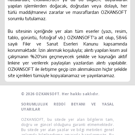
yapılan işlemlerden doğacak, doğrudan veya dolaylı, her
türlü maddi/manevi zararlar ve masraflardan OZKANSOFT
sorumlu tutulamaz.
Bu sitesinin içeriğinde yer alan tüm eserler (yazı, resim,
tablo, görüntü, fotoğraf vb.) OZKANSOFT'a ait olup, 5846
sayılı Fikir ve Sanat Eserleri Kanunu kapsamında
korunmaktadır. İzin alınmak koşuluyla; alıntı yapılan kısım asıl
çalışmanın %20'sini geçmeyecek şekilde ve kaynağın aktif
linkine yer verilerek paylaşılan yazılardan alıntı yapılabilir.
OZKANSOFT ile iletişime geçip izin alınmaksızın hiçbir şekilde
site içerikleri tümüyle kopyalanamaz ve yayınlanamaz.
© 2026 OZKANSOFT. Her hakkı saklıdır.
SORUMLULUK REDDİ BEYANI VE YASAL
UYARILAR
OZKANSOFT, bu sitede yer alan bilgilerin tam,
doğru ve güncel olduğunu garanti etmemektedir.
Bu sitede yer alan yazılar ve bilgi metinleri genel
anlamda bilgilendirme amacıyla hazırlanmıştır. Bu