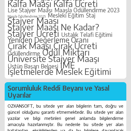
Kalfa Maaşı
Kalfa Ücreti
Lise Stajyer Maaşı
Maaşla Ödüllendirme 2023
Mesleki Eğitim
Staj
Maaşla Ödüllendirme 2025
Stajyer Maaşı
Stajyer Maaşı Ne Kadar?
Stajyer Ücreti
Ustalık Telafi Eğitimi
Yeniden Değerleme Oranı
Çırak Maaşı
Çırak Ücreti
Ödül Miktarı
Ödüllendirme
Üniversite Stajyer Maaşı
İME
Üstün Başarı Belgesi
İşletmelerde Meslek Eğitimi
Sorumluluk Reddi Beyanı ve Yasal
Uyarılar
OZKANSOFT, bu sitede yer alan bilgilerin tam, doğru ve
güncel olduğunu garanti etmemektedir. Bu sitede yer alan
yazılar ve bilgi metinleri genel anlamda bilgilendirme
amacıyla hazırlanmıştır. Bu nedenle bu sitede yer alan
hatalardan, eksikliklerden ya da bu bilgilere dayanılarak